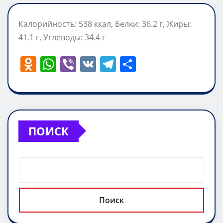
Калорийность: 538 ккал, Белки: 36.2 г, Жиры:
41.1 г, Углеводы: 34.4 г
O
W
Vi
V
T
О
d
h
b
K
el
т
n
at
er
e
п
o
s
gr
р
kl
A
a
а
ПОИСК
a
p
m
в
ss
p
и
ni
т
ki
ь
Поиск