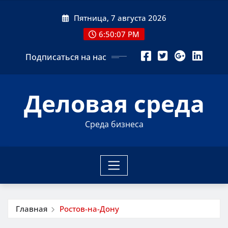
Перейти
Пятница, 7 августа 2026
к
содержимому
6:50:08 PM
Подписаться на нас
Деловая среда
Среда бизнеса
Главная
Ростов-на-Дону