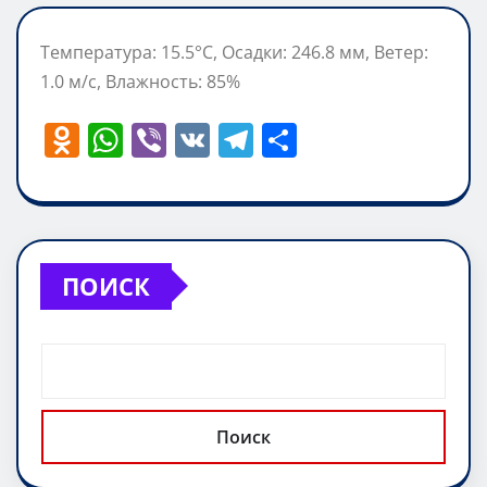
Температура: 15.5°C, Осадки: 246.8 мм, Ветер:
1.0 м/с, Влажность: 85%
O
W
Vi
V
T
О
d
h
b
K
el
т
n
at
er
e
п
o
s
gr
р
kl
A
a
а
ПОИСК
a
p
m
в
ss
p
и
ni
т
ki
ь
Поиск