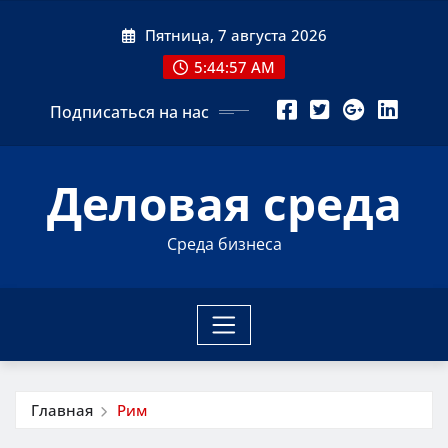
Перейти
Пятница, 7 августа 2026
к
содержимому
5:44:58 AM
Подписаться на нас
Деловая среда
Среда бизнеса
Главная
Рим