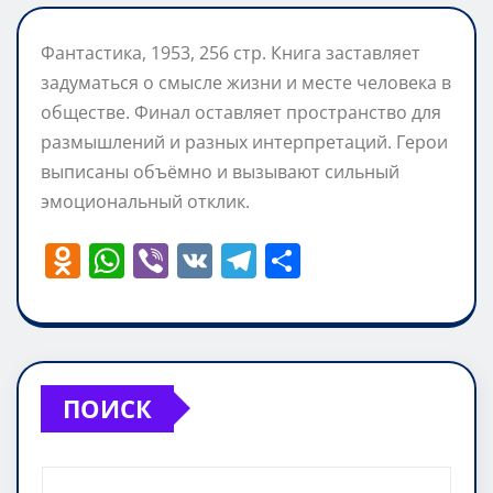
Фантастика, 1953, 256 стр. Книга заставляет
задуматься о смысле жизни и месте человека в
обществе. Финал оставляет пространство для
размышлений и разных интерпретаций. Герои
выписаны объёмно и вызывают сильный
эмоциональный отклик.
O
W
Vi
V
T
О
d
h
b
K
el
т
n
at
er
e
п
o
s
gr
р
kl
A
a
а
ПОИСК
a
p
m
в
ss
p
и