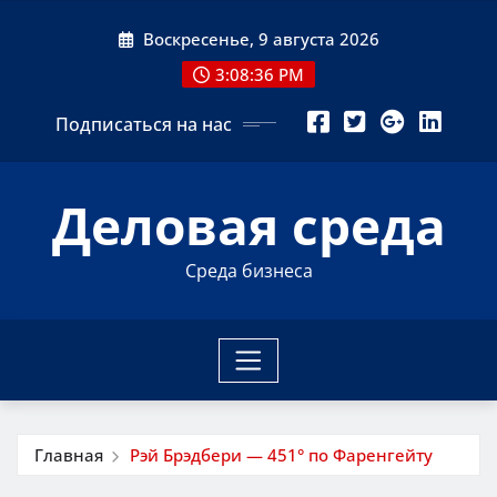
Перейти
Воскресенье, 9 августа 2026
к
содержимому
3:08:37 PM
Подписаться на нас
Деловая среда
Среда бизнеса
Главная
Рэй Брэдбери — 451° по Фаренгейту