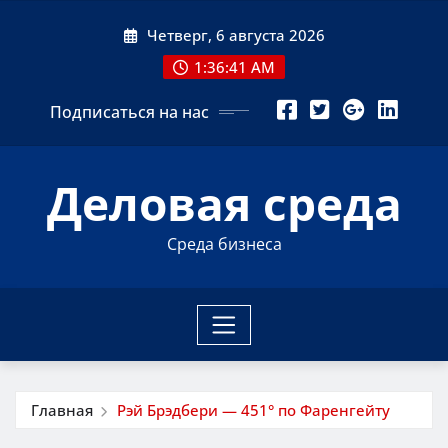
Перейти
Четверг, 6 августа 2026
к
содержимому
1:36:41 AM
Подписаться на нас
Деловая среда
Среда бизнеса
Главная
Рэй Брэдбери — 451° по Фаренгейту