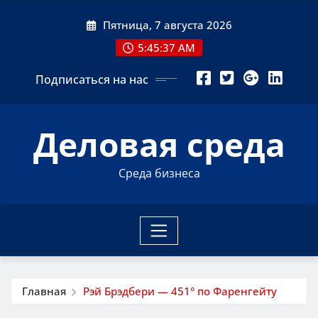
Перейти
Пятница, 7 августа 2026
к
содержимому
5:45:37 AM
Подписаться на нас
Деловая среда
Среда бизнеса
Главная
Рэй Брэдбери — 451° по Фаренгейту