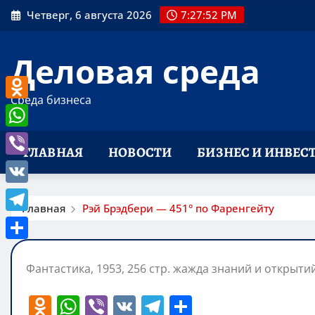
Перейти
Четверг, 6 августа 2026
7:27:53 PM
к
содержимому
Деловая среда
Среда бизнеса
Odnoklassniki
WhatsApp
ГЛАВНАЯ
НОВОСТИ
БИЗНЕС И ИНВЕС
Viber
VK
Главная
Рэй Брэдбери — 451° по Фаренгейту
Telegram
Отправить
Фантастика, 1953, 256 стр. жажда знаний и открыти
O
W
Vi
V
T
О