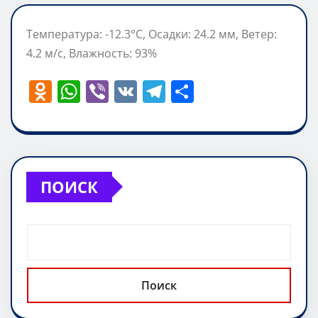
Температура: -12.3°C, Осадки: 24.2 мм, Ветер:
4.2 м/с, Влажность: 93%
O
W
Vi
V
T
О
d
h
b
K
el
т
n
at
er
e
п
o
s
gr
р
kl
A
a
а
ПОИСК
a
p
m
в
ss
p
и
ni
т
ki
ь
Поиск