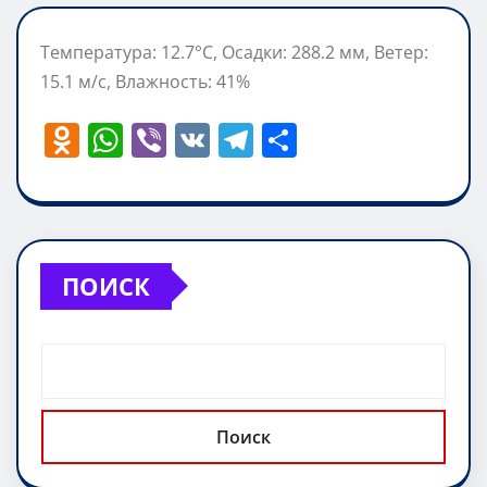
Температура: 12.7°C, Осадки: 288.2 мм, Ветер:
15.1 м/с, Влажность: 41%
O
W
Vi
V
T
О
d
h
b
K
el
т
n
at
er
e
п
o
s
gr
р
kl
A
a
а
ПОИСК
a
p
m
в
ss
p
и
ni
т
ki
ь
Поиск