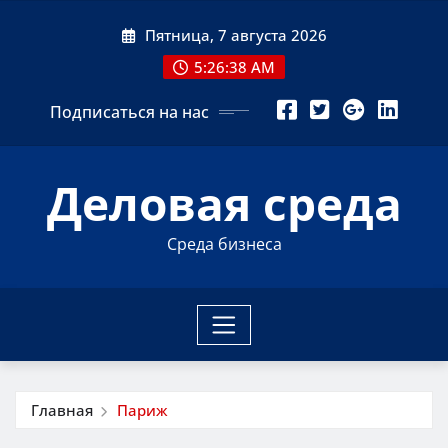
Перейти
Пятница, 7 августа 2026
к
содержимому
5:26:39 AM
Подписаться на нас
Деловая среда
Среда бизнеса
Главная
Париж