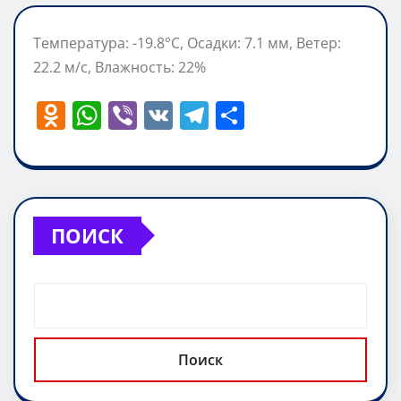
Температура: -19.8°C, Осадки: 7.1 мм, Ветер:
22.2 м/с, Влажность: 22%
O
W
Vi
V
T
О
d
h
b
K
el
т
n
at
er
e
п
o
s
gr
р
kl
A
a
а
ПОИСК
a
p
m
в
ss
p
и
ni
т
ki
ь
Поиск