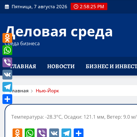
Перейти
Пятница, 7 августа 2026
2:58:26 PM
к
содержимому
Деловая среда
Среда бизнеса
Odnoklassniki
WhatsApp
ГЛАВНАЯ
НОВОСТИ
БИЗНЕС И ИНВЕС
Viber
VK
Главная
Нью-Йорк
Telegram
Отправить
Температура: -28.3°C, Осадки: 121.1 мм, Ветер: 9.0 м
O
W
Vi
V
T
О