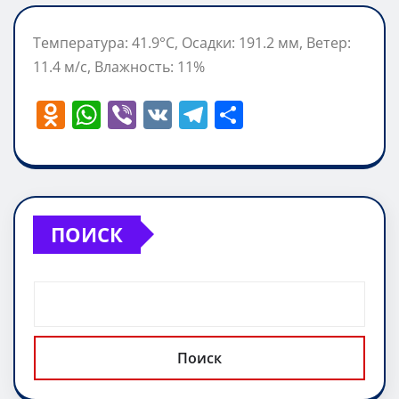
Температура: 41.9°C, Осадки: 191.2 мм, Ветер:
11.4 м/с, Влажность: 11%
O
W
Vi
V
T
О
d
h
b
K
el
т
n
at
er
e
п
o
s
gr
р
kl
A
a
а
ПОИСК
a
p
m
в
ss
p
и
ni
т
ki
ь
Поиск