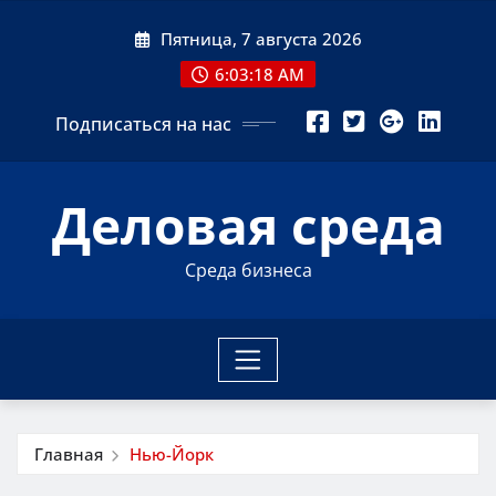
Перейти
Пятница, 7 августа 2026
к
содержимому
6:03:18 AM
Подписаться на нас
Деловая среда
Среда бизнеса
Главная
Нью-Йорк