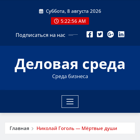
Перейти
Суббота, 8 августа 2026
к
содержимому
5:22:56 AM
Подписаться на нас
Деловая среда
Среда бизнеса
Главная
Николай Гоголь — Мёртвые души