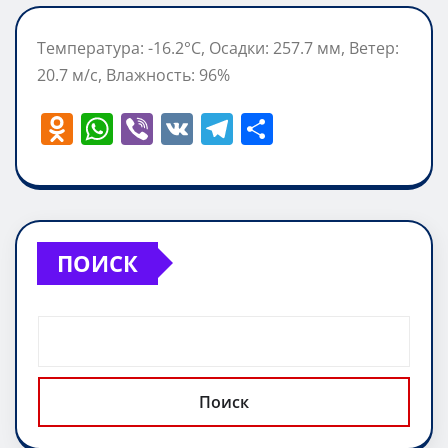
Температура: -16.2°C, Осадки: 257.7 мм, Ветер:
20.7 м/с, Влажность: 96%
O
W
Vi
V
T
О
d
h
b
K
el
т
n
at
er
e
п
o
s
gr
р
kl
A
a
а
ПОИСК
a
p
m
в
ss
p
и
ni
т
ki
ь
Поиск