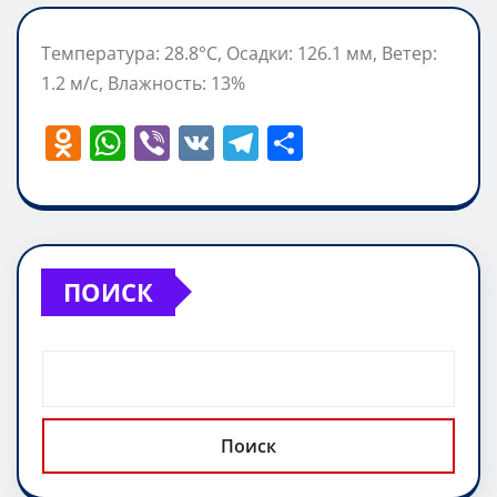
Температура: 28.8°C, Осадки: 126.1 мм, Ветер:
1.2 м/с, Влажность: 13%
O
W
Vi
V
T
О
d
h
b
K
el
т
n
at
er
e
п
o
s
gr
р
kl
A
a
а
ПОИСК
a
p
m
в
ss
p
и
ni
т
ki
ь
Поиск