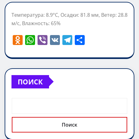
Температура: 8.9°C, Осадки: 81.8 мм, Ветер: 28.8
м/с, Влажность: 65%
O
W
Vi
V
T
О
d
h
b
K
el
т
n
at
er
e
п
o
s
gr
р
kl
A
a
а
ПОИСК
a
p
m
в
ss
p
и
ni
т
ki
ь
Поиск