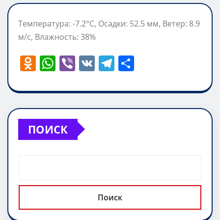
Температура: -7.2°C, Осадки: 52.5 мм, Ветер: 8.9
м/с, Влажность: 38%
O
W
Vi
V
T
О
d
h
b
K
el
т
n
at
er
e
п
o
s
gr
р
kl
A
a
а
ПОИСК
a
p
m
в
ss
p
и
ni
т
ki
ь
Поиск