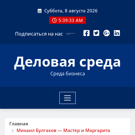
Перейти
Суббота, 8 августа 2026
к
содержимому
5:39:34 AM
Подписаться на нас
Деловая среда
Среда бизнеса
Главная
Михаил Булгаков — Мастер и Маргарита