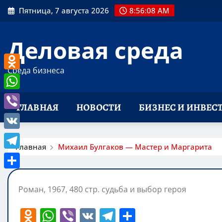
Перейти
Пятница, 7 августа 2026
8:56:09 AM
к
содержимому
Деловая среда
Среда бизнеса
Odnoklassniki
WhatsApp
ГЛАВНАЯ
НОВОСТИ
БИЗНЕС И ИНВЕС
Viber
VK
Главная
Михаил Булгаков — Мастер и Маргарита
Telegram
Отправить
Роман, 1967, 480 стр. судьба и выбор героя
O
W
Vi
V
T
О