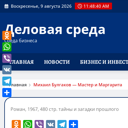
Перейти
Воскресенье, 9 августа 2026
11:48:41 AM
к
содержимому
Деловая среда
Среда бизнеса
Odnoklassniki
WhatsApp
ГЛАВНАЯ
НОВОСТИ
БИЗНЕС И ИНВЕС
Viber
VK
Главная
Михаил Булгаков — Мастер и Маргарита
Telegram
Отправить
Роман, 1967, 480 стр. тайны и загадки прошлого
O
W
Vi
V
T
О