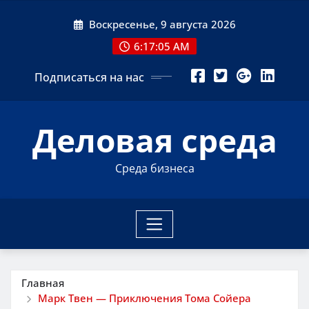
Перейти
Воскресенье, 9 августа 2026
к
содержимому
6:17:06 AM
Подписаться на нас
Деловая среда
Среда бизнеса
Главная
Марк Твен — Приключения Тома Сойера