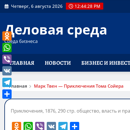
Перейти
Четверг, 6 августа 2026
12:44:29 PM
к
содержимому
Деловая среда
Среда бизнеса
Odnoklassniki
WhatsApp
ГЛАВНАЯ
НОВОСТИ
БИЗНЕС И ИНВЕС
Viber
VK
Главная
Марк Твен — Приключения Тома Сойера
Telegram
Отправить
Приключения, 1876, 290 стр. общество, власть и пр
O
W
Vi
V
T
О