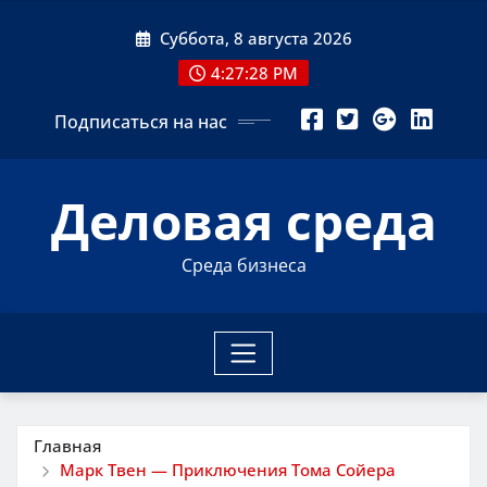
Перейти
Суббота, 8 августа 2026
к
содержимому
4:27:28 PM
Подписаться на нас
Деловая среда
Среда бизнеса
Главная
Марк Твен — Приключения Тома Сойера