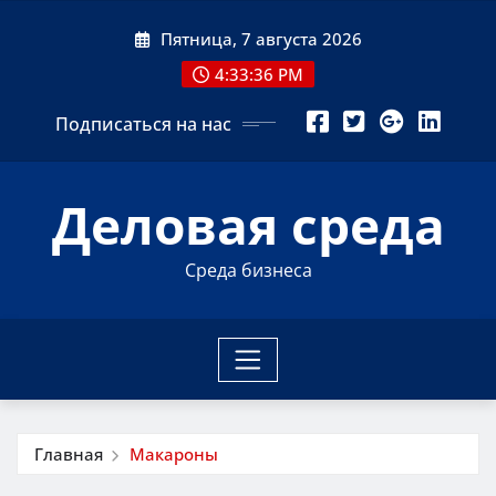
Перейти
Пятница, 7 августа 2026
к
содержимому
4:33:37 PM
Подписаться на нас
Деловая среда
Среда бизнеса
Главная
Макароны