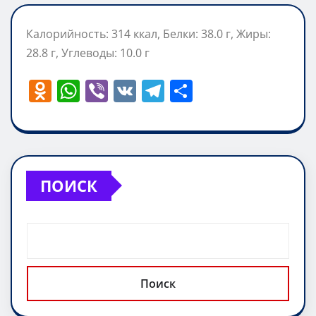
Калорийность: 314 ккал, Белки: 38.0 г, Жиры:
28.8 г, Углеводы: 10.0 г
O
W
Vi
V
T
О
d
h
b
K
el
т
n
at
er
e
п
o
s
gr
р
kl
A
a
а
ПОИСК
a
p
m
в
ss
p
и
ni
т
ki
ь
Поиск