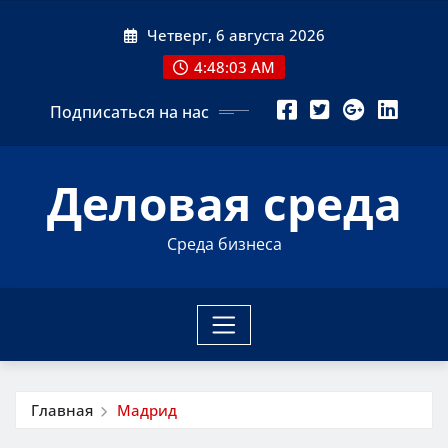
Перейти
Четверг, 6 августа 2026
к
содержимому
4:48:03 AM
Подписаться на нас
Деловая среда
Среда бизнеса
Главная
Мадрид