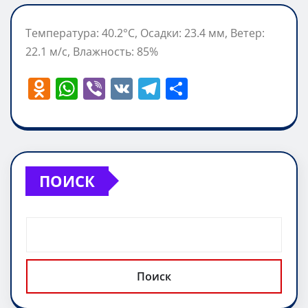
Температура: 40.2°C, Осадки: 23.4 мм, Ветер:
22.1 м/с, Влажность: 85%
O
W
Vi
V
T
О
d
h
b
K
el
т
n
at
er
e
п
o
s
gr
р
kl
A
a
а
ПОИСК
a
p
m
в
ss
p
и
ni
т
ki
ь
Поиск