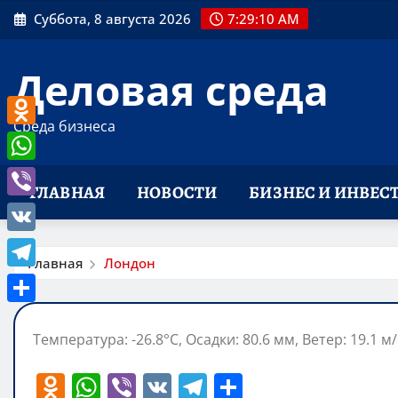
Перейти
Суббота, 8 августа 2026
7:29:11 AM
к
содержимому
Деловая среда
Среда бизнеса
Odnoklassniki
WhatsApp
ГЛАВНАЯ
НОВОСТИ
БИЗНЕС И ИНВЕС
Viber
VK
Главная
Лондон
Telegram
Отправить
Температура: -26.8°C, Осадки: 80.6 мм, Ветер: 19.1 м
O
W
Vi
V
T
О