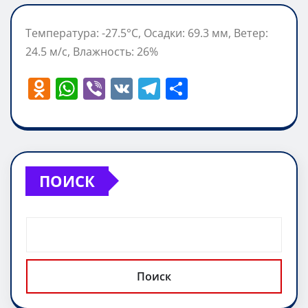
Температура: -27.5°C, Осадки: 69.3 мм, Ветер:
24.5 м/с, Влажность: 26%
O
W
Vi
V
T
О
d
h
b
K
el
т
n
at
er
e
п
o
s
gr
р
kl
A
a
а
ПОИСК
a
p
m
в
ss
p
и
ni
т
ki
ь
Поиск