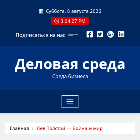
Перейти
Суббота, 8 августа 2026
к
содержимому
3:04:27 PM
Подписаться на нас
Деловая среда
Среда бизнеса
Главная
Лев Толстой — Война и мир