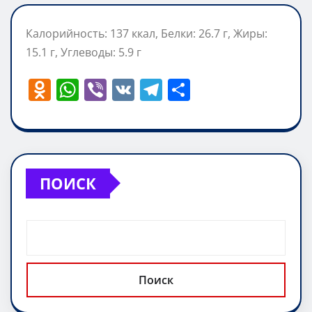
Калорийность: 137 ккал, Белки: 26.7 г, Жиры:
15.1 г, Углеводы: 5.9 г
O
W
Vi
V
T
О
d
h
b
K
el
т
n
at
er
e
п
o
s
gr
р
kl
A
a
а
ПОИСК
a
p
m
в
ss
p
и
ni
т
ki
ь
Поиск