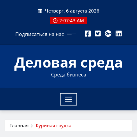
Перейти
Четверг, 6 августа 2026
к
содержимому
2:07:44 AM
Подписаться на нас
Деловая среда
Среда бизнеса
Главная
Куриная грудка