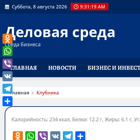
Перейти
Суббота, 8 августа 2026
9:31:19 AM
к
содержимому
Деловая среда
Среда бизнеса
Odnoklassniki
WhatsApp
ГЛАВНАЯ
НОВОСТИ
БИЗНЕС И ИНВЕС
Viber
VK
Главная
Клубника
Telegram
Отправить
Калорийность: 234 ккал, Белки: 12.2 г, Жиры: 6.1 г, Уг
O
W
Vi
V
T
О