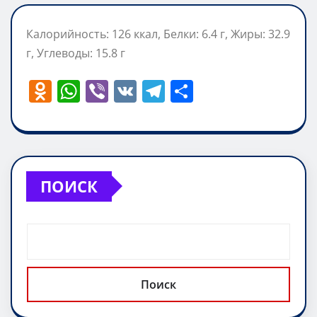
Калорийность: 126 ккал, Белки: 6.4 г, Жиры: 32.9
г, Углеводы: 15.8 г
O
W
Vi
V
T
О
d
h
b
K
el
т
n
at
er
e
п
o
s
gr
р
kl
A
a
а
ПОИСК
a
p
m
в
ss
p
и
ni
т
ki
ь
Поиск