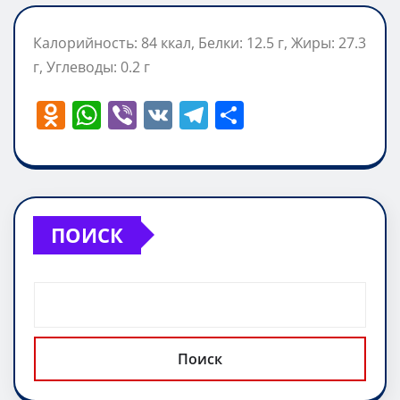
Калорийность: 84 ккал, Белки: 12.5 г, Жиры: 27.3
г, Углеводы: 0.2 г
O
W
Vi
V
T
О
d
h
b
K
el
т
n
at
er
e
п
o
s
gr
р
kl
A
a
а
ПОИСК
a
p
m
в
ss
p
и
ni
т
ki
ь
Поиск