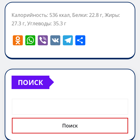
Калорийность: 536 ккал, Белки: 22.8 г, Жиры:
27.3 г, Углеводы: 35.3 г
O
W
Vi
V
T
О
d
h
b
K
el
т
n
at
er
e
п
o
s
gr
р
kl
A
a
а
ПОИСК
a
p
m
в
ss
p
и
ni
т
ki
ь
Поиск