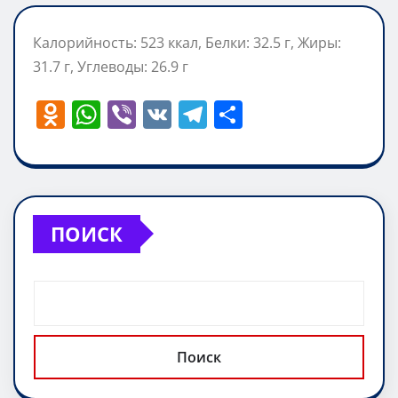
Калорийность: 523 ккал, Белки: 32.5 г, Жиры:
31.7 г, Углеводы: 26.9 г
O
W
Vi
V
T
О
d
h
b
K
el
т
n
at
er
e
п
o
s
gr
р
kl
A
a
а
ПОИСК
a
p
m
в
ss
p
и
ni
т
ki
ь
Поиск