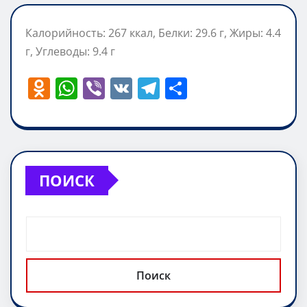
Калорийность: 267 ккал, Белки: 29.6 г, Жиры: 4.4
г, Углеводы: 9.4 г
O
W
Vi
V
T
О
d
h
b
K
el
т
n
at
er
e
п
o
s
gr
р
kl
A
a
а
ПОИСК
a
p
m
в
ss
p
и
ni
т
ki
ь
Поиск