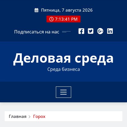
Перейти
Пятница, 7 августа 2026
к
содержимому
7:13:41 PM
Подписаться на нас
Деловая среда
Среда бизнеса
Главная
Горох