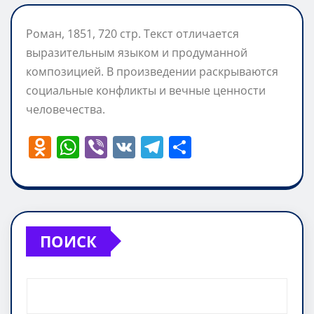
Роман, 1851, 720 стр. Текст отличается
выразительным языком и продуманной
композицией. В произведении раскрываются
социальные конфликты и вечные ценности
человечества.
O
W
Vi
V
T
О
d
h
b
K
el
т
n
at
er
e
п
o
s
gr
р
kl
A
a
а
ПОИСК
a
p
m
в
ss
p
и
ni
т