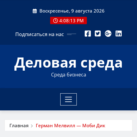
Перейти
Воскресенье, 9 августа 2026
к
содержимому
4:08:14 PM
Подписаться на нас
Деловая среда
Среда бизнеса
Главная
Герман Мелвилл — Моби Дик