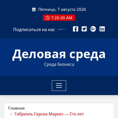
Перейти
Пятница, 7 августа 2026
к
содержимому
7:26:31 AM
Подписаться на нас
Деловая среда
Среда бизнеса
Главная
Габриэль Гарсиа Маркес — Сто лет