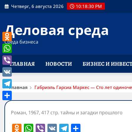
Перейти
Четверг, 6 августа 2026
10:18:31 PM
к
содержимому
Деловая среда
Среда бизнеса
Odnoklassniki
WhatsApp
ГЛАВНАЯ
НОВОСТИ
БИЗНЕС И ИНВЕС
Viber
VK
Главная
Габриэль Гарсиа Маркес — Сто лет одиноче
Telegram
Отправить
Роман, 1967, 417 стр. тайны и загадки прошлого
O
W
Vi
V
T
О