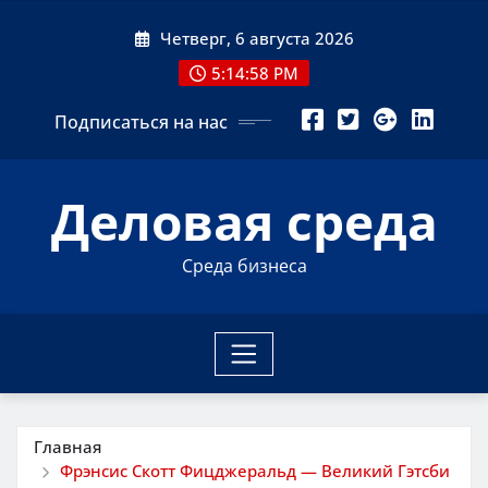
Перейти
Четверг, 6 августа 2026
к
содержимому
5:14:59 PM
Подписаться на нас
Деловая среда
Среда бизнеса
Главная
Фрэнсис Скотт Фицджеральд — Великий Гэтсби