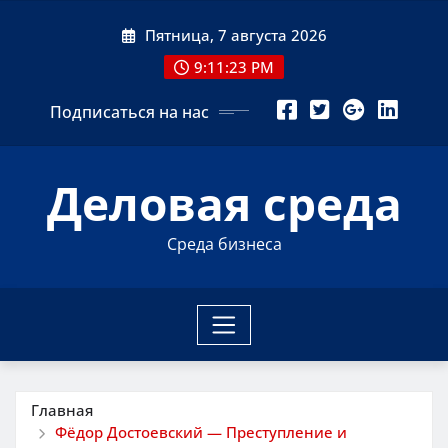
Перейти
Пятница, 7 августа 2026
к
содержимому
9:11:24 PM
Подписаться на нас
Деловая среда
Среда бизнеса
Главная
Фёдор Достоевский — Преступление и