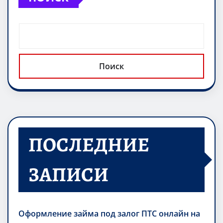
a
p
m
в
ss
p
и
ni
т
ki
ь
Поиск
ПОСЛЕДНИЕ
ЗАПИСИ
Оформление займа под залог ПТС онлайн на