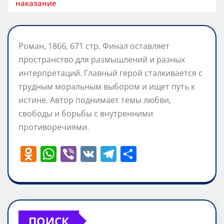
наказание
Роман, 1866, 671 стр. Финал оставляет
пространство для размышлений и разных
интерпретаций. Главный герой сталкивается с
трудным моральным выбором и ищет путь к
истине. Автор поднимает темы любви,
свободы и борьбы с внутренними
противоречиями.
O
W
Vi
V
T
О
d
h
b
K
el
т
n
at
er
e
п
o
s
gr
р
kl
A
a
а
ПОИСК