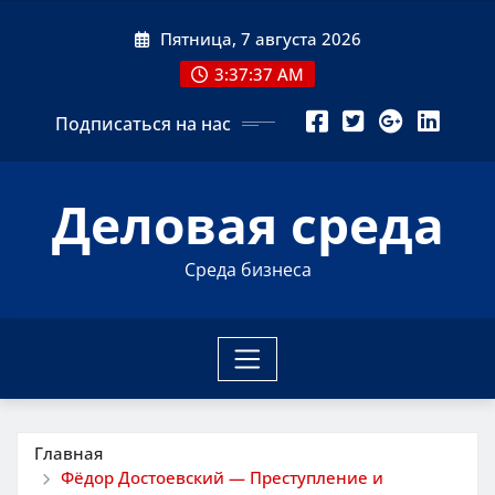
Перейти
Пятница, 7 августа 2026
к
содержимому
3:37:37 AM
Подписаться на нас
Деловая среда
Среда бизнеса
Главная
Фёдор Достоевский — Преступление и