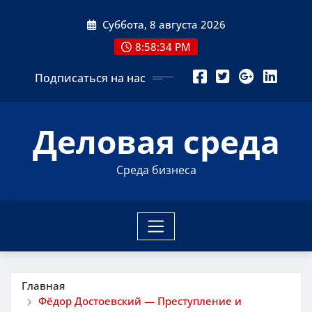
Перейти
Суббота, 8 августа 2026
к
содержимому
8:58:34 PM
Подписаться на нас
Деловая среда
Среда бизнеса
Главная
Фёдор Достоевский — Преступление и