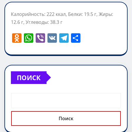
Калорийность: 222 ккал, Белки: 19.5 г, Жиры:
12.6 г, Углеводы: 38.3 г
O
W
Vi
V
T
О
d
h
b
K
el
т
n
at
er
e
п
o
s
gr
р
kl
A
a
а
ПОИСК
a
p
m
в
ss
p
и
ni
т
ki
ь
Поиск