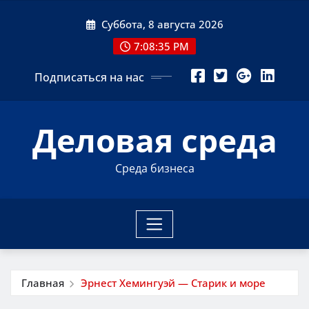
Перейти
Суббота, 8 августа 2026
к
содержимому
7:08:36 PM
Подписаться на нас
Деловая среда
Среда бизнеса
Главная
Эрнест Хемингуэй — Старик и море