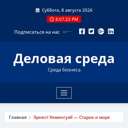
Перейти
Суббота, 8 августа 2026
к
содержимому
8:07:24 PM
Подписаться на нас
Деловая среда
Среда бизнеса
Главная
Эрнест Хемингуэй — Старик и море