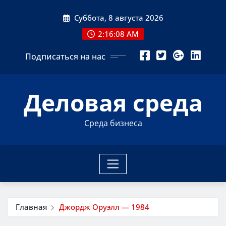
Перейти
Суббота, 8 августа 2026
к
содержимому
2:16:09 AM
Подписаться на нас
Деловая среда
Среда бизнеса
Главная
Джордж Оруэлл — 1984