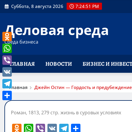
Перейти
Суббота, 8 августа 2026
7:24:52 PM
к
содержимому
Деловая среда
Среда бизнеса
Odnoklassniki
WhatsApp
ГЛАВНАЯ
НОВОСТИ
БИЗНЕС И ИНВЕС
Viber
VK
Главная
Джейн Остин — Гордость и предубеждение
Telegram
Отправить
Роман, 1813, 279 стр. жизнь в суровых условиях
O
W
Vi
V
T
О