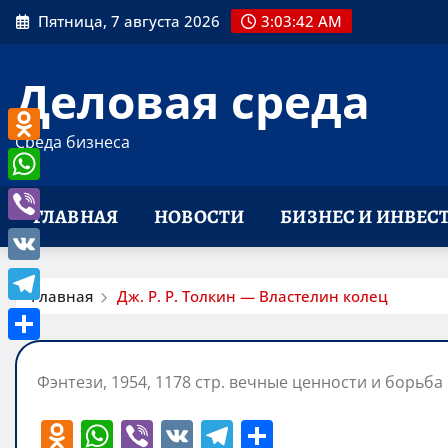
Перейти
Пятница, 7 августа 2026
3:03:43 AM
к
содержимому
Деловая среда
Среда бизнеса
Odnoklassniki
WhatsApp
ГЛАВНАЯ
НОВОСТИ
БИЗНЕС И ИНВЕС
Viber
VK
Главная
Дж. Р. Р. Толкин — Властелин колец
Telegram
Отправить
Фэнтези, 1954, 1178 стр. вечные ценности и борьба
O
W
Vi
V
T
О