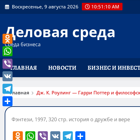
Перейти
Воскресенье, 9 августа 2026
10:51:11 AM
к
содержимому
Деловая среда
Среда бизнеса
Odnoklassniki
WhatsApp
ГЛАВНАЯ
НОВОСТИ
БИЗНЕС И ИНВЕС
Viber
VK
Главная
Дж. К. Роулинг — Гарри Поттер и философс
Telegram
Отправить
Фэнтези, 1997, 320 стр. история о дружбе и вере
O
W
Vi
V
T
О