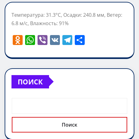
Температура: 31.3°C, Осадки: 240.8 мм, Ветер:
6.8 м/с, Влажность: 91%
O
W
Vi
V
T
О
d
h
b
K
el
т
n
at
er
e
п
o
s
gr
р
kl
A
a
а
ПОИСК
a
p
m
в
ss
p
и
ni
т
ki
ь
Поиск